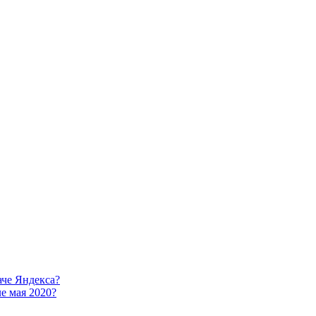
аче Яндекса?
е мая 2020?