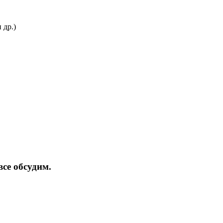
 др.)
все обсудим.