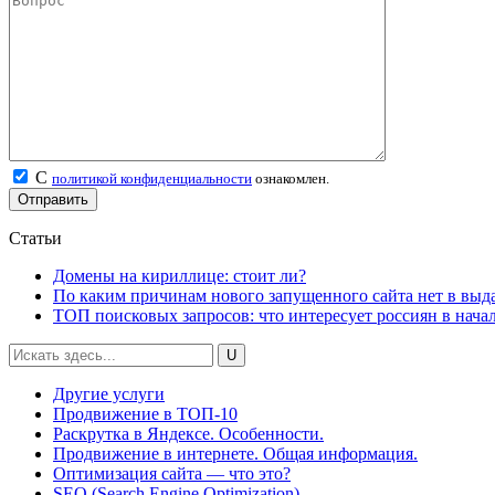
С
политикой конфиденциальности
ознакомлен.
Статьи
Домены на кириллице: стоит ли?
По каким причинам нового запущенного сайта нет в выд
ТОП поисковых запросов: что интересует россиян в начал
Другие услуги
Продвижение в ТОП-10
Раскрутка в Яндексе. Особенности.
Продвижение в интернете. Общая информация.
Оптимизация сайта — что это?
SEO (Search Engine Optimization)